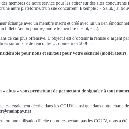
es membres de notre service pour les attirer sur des sites concurrents
d’une autre plateforme/d’un site concurrent. Exemple : « Salut, j'ai trou
meur échange avec un membre inscrit et créé avec lui un lien émotionne
 billet d’avion pour rejoindre le membre inscrit, etc.).
 ce cas plus offensive. L’objectif est d’obtenir la remise d’argent par l
e tu es sur un site de rencontre … donne-moi 500€ ».
nsidérable pour nous et surtout pour votre sécurité (modérateurs, s
en « abus » vous permettant de permettant de signaler à tout moment
gne, est également décrite dans les CGUV, ainsi que dans notre charte d
omer@mainpay.net
ou une utilisation illicite ou ne respectant pas les CGUV, nous a été 